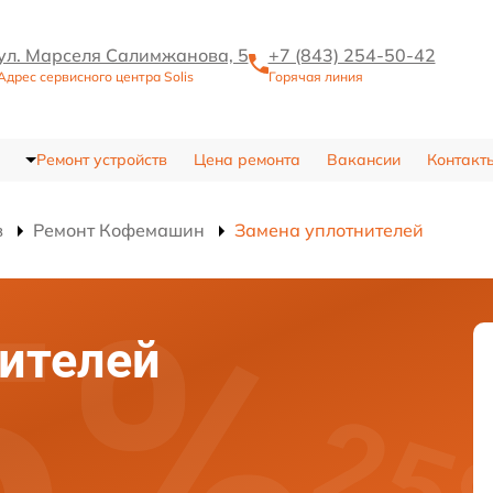
ул. Марселя Салимжанова, 5
+7 (843) 254-50-42
Адрес сервисного центра Solis
Горячая линия
Ремонт устройств
Цена ремонта
Вакансии
Контакт
в
Ремонт Кофемашин
Замена уплотнителей
ителей