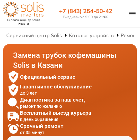
+7 (843) 254-50-42
Ежедневно с 9:00 до 21:00
Сервисный центр Solis
в
Казани
Сервисный центр Solis
Каталог устройств
Ремонт
Замена трубок кофемашины
Solis в Казани
Официальный сервис
Гарантийное обслуживание
до 3 лет
Диагностика за наш счет,
ремонт по желанию
Бесплатный выезд курьера
в день обращения
Срочный ремонт
от 35 минут