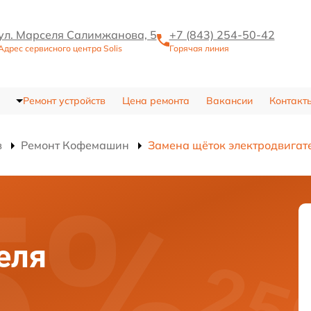
ул. Марселя Салимжанова, 5
+7 (843) 254-50-42
Адрес сервисного центра Solis
Горячая линия
Ремонт устройств
Цена ремонта
Вакансии
Контакт
в
Ремонт Кофемашин
Замена щёток электродвигат
еля