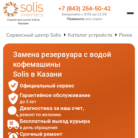
+7 (843) 254-50-42
Ежедневно с 9:00 до 21:00
Позвонить
мне утром
Сервисный центр Solis
в
Казани
Сервисный центр Solis
Каталог устройств
Ремонт
Замена резервуара с водой
кофемашины
Solis в Казани
Официальный сервис
Гарантийное обслуживание
до 3 лет
Диагностика за наш счет,
ремонт по желанию
Бесплатный выезд курьера
в день обращения
Срочный ремонт