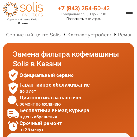
+7 (843) 254-50-42
Ежедневно с 9:00 до 21:00
Позвонить
мне утром
Сервисный центр Solis
в
Казани
Сервисный центр Solis
Каталог устройств
Ремонт
Замена фильтра кофемашины
Solis в Казани
Официальный сервис
Гарантийное обслуживание
до 3 лет
Диагностика за наш счет,
ремонт по желанию
Бесплатный выезд курьера
в день обращения
Срочный ремонт
от 35 минут