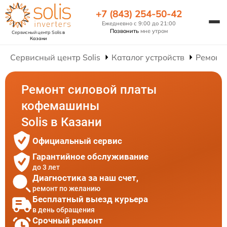
+7 (843) 254-50-42
Ежедневно с 9:00 до 21:00
Позвонить
мне утром
Сервисный центр Solis
в
Казани
Сервисный центр Solis
Каталог устройств
Ремонт
Ремонт силовой платы
кофемашины
Solis в Казани
Официальный сервис
Гарантийное обслуживание
до 3 лет
Диагностика за наш счет,
ремонт по желанию
Бесплатный выезд курьера
в день обращения
Срочный ремонт