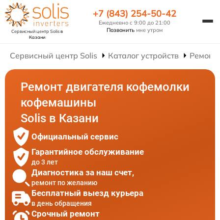
+7 (843) 254-50-42
Ежедневно с 9:00 до 21:00
Позвонить
мне утром
Сервисный центр Solis
в
Казани
Сервисный центр Solis
Каталог устройств
Ремонт
Ремонт двигателя кофемолки
кофемашины
Solis в Казани
Официальный сервис
Гарантийное обслуживание
до 3 лет
Диагностика за наш счет,
ремонт по желанию
Бесплатный выезд курьера
в день обращения
Срочный ремонт