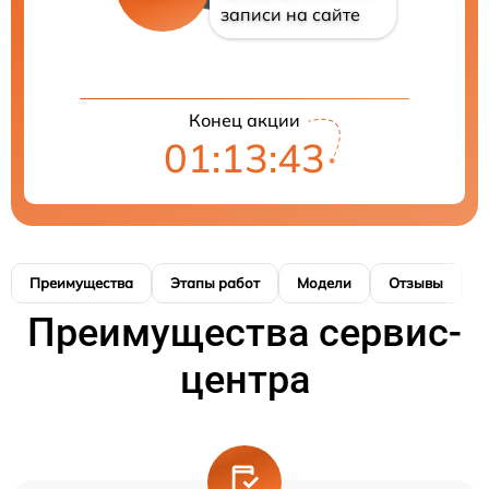
записи на сайте
Конец акции
01:13:42
Преимущества
Этапы работ
Модели
Отзывы
К
Преимущества сервис-
центра