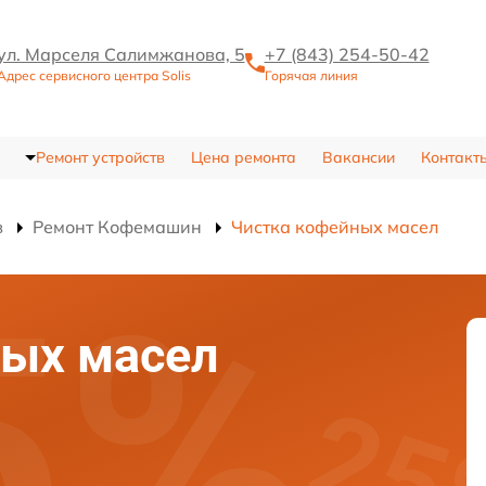
ул. Марселя Салимжанова, 5
+7 (843) 254-50-42
Адрес сервисного центра Solis
Горячая линия
Ремонт устройств
Цена ремонта
Вакансии
Контакт
в
Ремонт Кофемашин
Чистка кофейных масел
ных масел