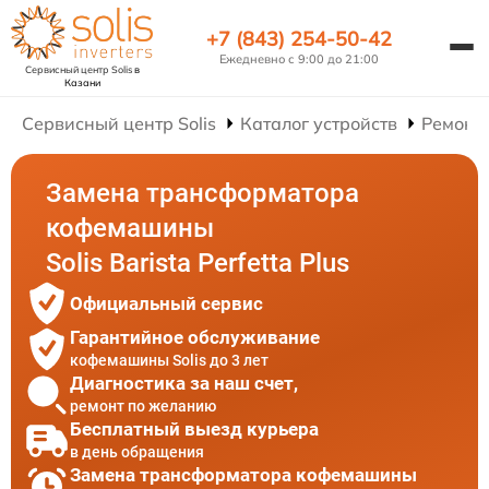
+7 (843) 254-50-42
Ежедневно с 9:00 до 21:00
Сервисный центр Solis
в
Казани
Сервисный центр Solis
Каталог устройств
Ремонт
Замена трансформатора
кофемашины
Solis Barista Perfetta Plus
Официальный сервис
Гарантийное обслуживание
кофемашины Solis до 3 лет
Диагностика за наш счет,
ремонт по желанию
Бесплатный выезд курьера
в день обращения
Замена трансформатора кофемашины