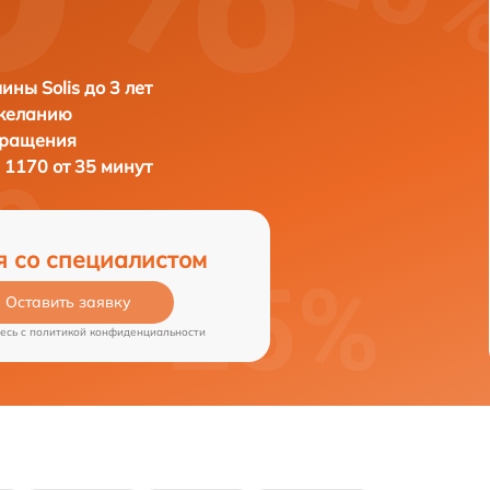
ны Solis до 3 лет
 желанию
бращения
s 1170 от 35 минут
я со специалистом
Оставить заявку
есь c
политикой конфиденциальности